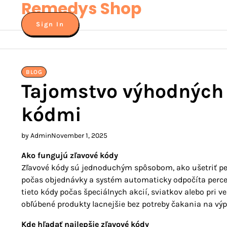
Remedys Shop
Skip
to
Sign In
content
BLOG
Tajomstvo výhodných
kódmi
by Admin
November 1, 2025
Ako fungujú zľavové kódy
Zľavové kódy sú jednoduchým spôsobom, ako ušetriť pen
počas objednávky a systém automaticky odpočíta perc
tieto kódy počas špeciálnych akcií, sviatkov alebo pr
obľúbené produkty lacnejšie bez potreby čakania na výp
Kde hľadať najlepšie zľavové kódy