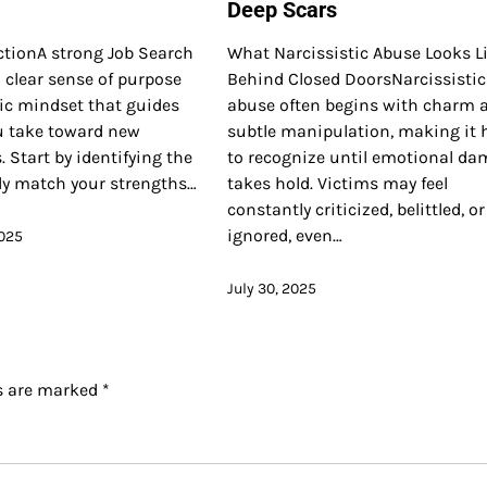
Deep Scars
ctionA strong Job Search
What Narcissistic Abuse Looks L
 clear sense of purpose
Behind Closed DoorsNarcissistic
ic mindset that guides
abuse often begins with charm 
ou take toward new
subtle manipulation, making it 
. Start by identifying the
to recognize until emotional d
uly match your strengths…
takes hold. Victims may feel
constantly criticized, belittled, or
ignored, even…
025
July 30, 2025
ds are marked
*