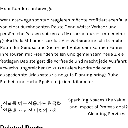
Mehr Komfort unterwegs
Wer unterwegs spontan reagieren möchte profitiert ebenfalls
von einer durchdachten Route Denn Wetter Verkehr und
persönliche Pausen spielen auf Motorradtouren immer eine
große Rolle Mit einer sorgfältigen Vorbereitung bleibt mehr
Raum für Genuss und Sicherheit Außerdem können Fahrer
ihre Touren mit Freunden teilen und gemeinsam neue Ziele
festlegen Das steigert die Vorfreude und macht jede Ausfahrt
abwechslungsreicher Ob kurze Feierabendrunde oder
ausgedehnte Urlaubstour eine gute Planung bringt Ruhe
Freiheit und mehr Spaß auf jedem Kilometer
Sparkling Spaces The Value
Post
신뢰를 여는 신용카드 현금화
and Impact of Professional
인증 회사 안전 티켓의 가치
navigation
Cleaning Services
Related Posts