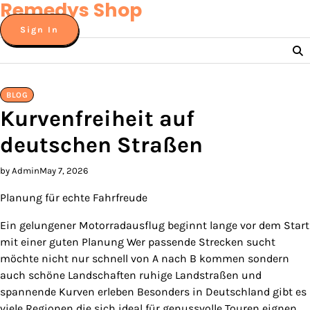
Remedys Shop
Skip
to
Sign In
content
BLOG
Kurvenfreiheit auf
deutschen Straßen
by Admin
May 7, 2026
Planung für echte Fahrfreude
Ein gelungener Motorradausflug beginnt lange vor dem Start
mit einer guten Planung Wer passende Strecken sucht
möchte nicht nur schnell von A nach B kommen sondern
auch schöne Landschaften ruhige Landstraßen und
spannende Kurven erleben Besonders in Deutschland gibt es
viele Regionen die sich ideal für genussvolle Touren eignen