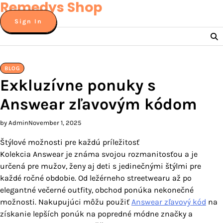
Remedys Shop
Skip
to
Sign In
content
BLOG
Exkluzívne ponuky s
Answear zľavovým kódom
by Admin
November 1, 2025
Štýlové možnosti pre každú príležitosť
Kolekcia Answear je známa svojou rozmanitosťou a je
určená pre mužov, ženy aj deti s jedinečnými štýlmi pre
každé ročné obdobie. Od ležérneho streetwearu až po
elegantné večerné outfity, obchod ponúka nekonečné
možnosti. Nakupujúci môžu použiť
Answear zľavový kód
na
získanie lepších ponúk na popredné módne značky a