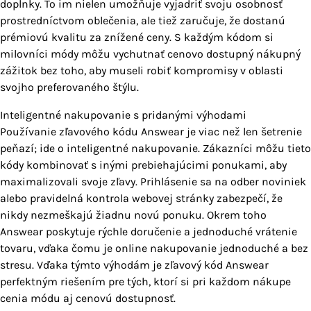
doplnky. To im nielen umožňuje vyjadriť svoju osobnosť
prostredníctvom oblečenia, ale tiež zaručuje, že dostanú
prémiovú kvalitu za znížené ceny. S každým kódom si
milovníci módy môžu vychutnať cenovo dostupný nákupný
zážitok bez toho, aby museli robiť kompromisy v oblasti
svojho preferovaného štýlu.
Inteligentné nakupovanie s pridanými výhodami
Používanie zľavového kódu Answear je viac než len šetrenie
peňazí; ide o inteligentné nakupovanie. Zákazníci môžu tieto
kódy kombinovať s inými prebiehajúcimi ponukami, aby
maximalizovali svoje zľavy. Prihlásenie sa na odber noviniek
alebo pravidelná kontrola webovej stránky zabezpečí, že
nikdy nezmeškajú žiadnu novú ponuku. Okrem toho
Answear poskytuje rýchle doručenie a jednoduché vrátenie
tovaru, vďaka čomu je online nakupovanie jednoduché a bez
stresu. Vďaka týmto výhodám je zľavový kód Answear
perfektným riešením pre tých, ktorí si pri každom nákupe
cenia módu aj cenovú dostupnosť.